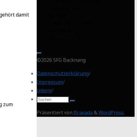
Scheinprüfung Maximilian
Fliegerfest 2026
gehört damit
Alleinflug Tom
Scheinprüfung, Alleinflüge und
Außenlandung
Jahresnachprüfung Segelflugzeuge 2026
©2026 SFG Backnang
Datenschutzerklärung
/
Impressum
/
Intern
/
Suchen
ng zum
nach:
Präsentiert von
Bravada
&
WordPress
.