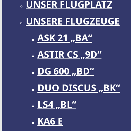
UNSER FLUGPLATZ
UNSERE FLUGZEUGE
ASK 21 „BA“
ASTIR CS „9D“
DG 600 „BD“
DUO DISCUS „BK“
LS4 „BL“
KA6 E