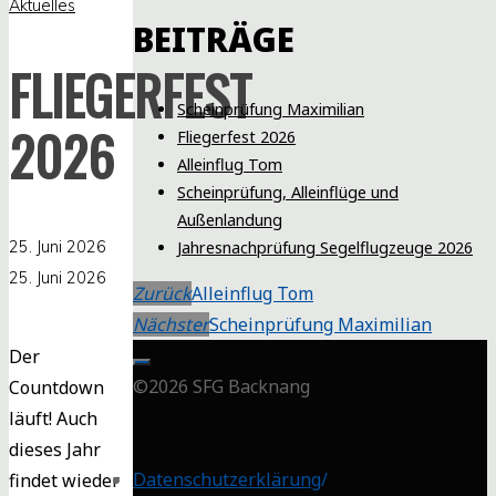
Aktuelles
BEITRÄGE
FLIEGERFEST
Scheinprüfung Maximilian
2026
Fliegerfest 2026
Alleinflug Tom
Scheinprüfung, Alleinflüge und
Außenlandung
25. Juni 2026
Jahresnachprüfung Segelflugzeuge 2026
25. Juni 2026
Zurück
Alleinflug Tom
Nächster
Scheinprüfung Maximilian
Der
©2026 SFG Backnang
Countdown
läuft! Auch
dieses Jahr
Datenschutzerklärung
/
findet wieder