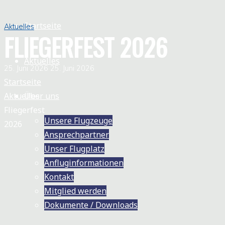
SEGELFLIEGERGEMEINSCHAFT
BACKNANG
Startseite
Aktuelles
FLIEGERFEST 2026
Aktuelles
25. Juni 2026
25. Juni 2026
Startseite
Aktuelles
Über uns
Fliegerfest
Unsere Flugzeuge
2026
Ansprechpartner
Unser Flugplatz
Anfluginformationen
Kontakt
Mitglied werden
Dokumente / Downloads