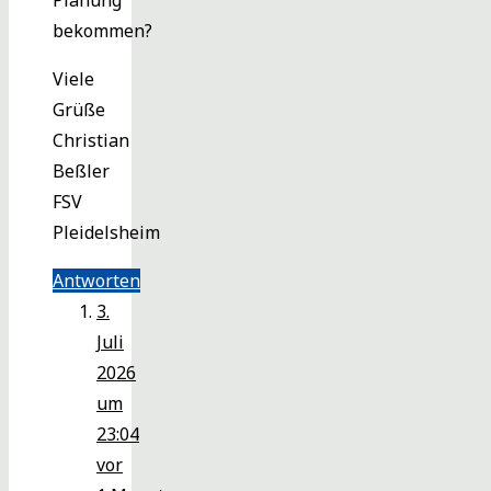
Planung
bekommen?
Viele
Grüße
Christian
Beßler
FSV
Pleidelsheim
Antworten
3.
Juli
2026
um
23:04
vor