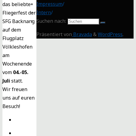
Impressum
/
das beliebte
Intern
/
Fliegerfest der
Suchen nach:
SFG Backnang
auf dem
Präsentiert von
Bravada
&
WordPress
.
Flugplatz
Völkleshofen
am
Wochenende
vom
04.-05.
Juli
statt.
Wir freuen
uns auf euren
Besuch!