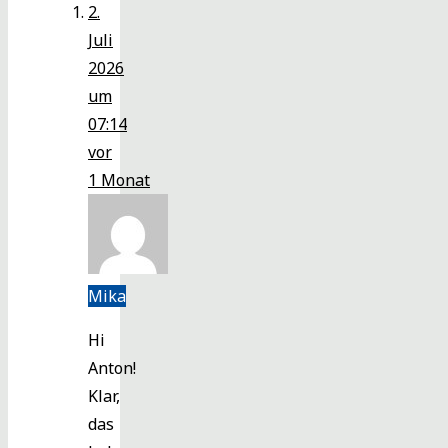
2.
Juli
2026
um
07:14
vor
1 Monat
Mika
Hi
Anton!
Klar,
das