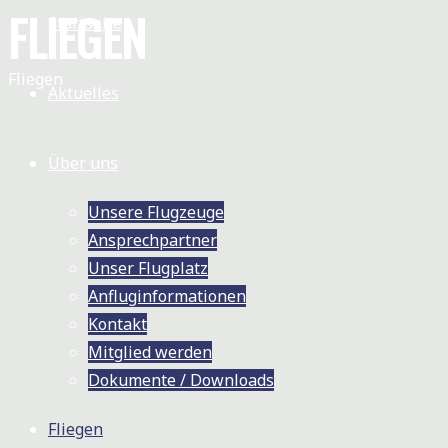
BACKNANG
FLIEGEN
Startseite
Startseite
Fliegen
Aktuelles
Über uns
Unsere Flugzeuge
Ansprechpartner
Unser Flugplatz
Anfluginformationen
Kontakt
Mitglied werden
Dokumente / Downloads
Fliegen