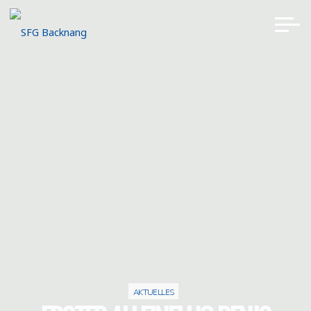
Zum
Inhalt
SFG
springen
BACKNANG
SEGELFLIEGERGEMEINSCHAFT
BACKNANG
AKTUELLES