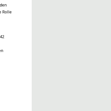
 den
e Rolle
 42
en