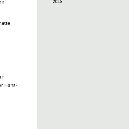
2026
en
hatte
er
er Hans-